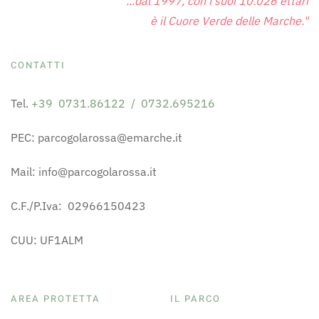
"...dal 1997, con i suoi 10.026 ettari
è il Cuore Verde delle Marche."
CONTATTI
Tel.
+39 0731.86122 / 0732.695216
PEC: parcogolarossa@emarche.it
Mail: info@parcogolarossa.it
C.F./P.Iva: 02966150423
CUU: UF1ALM
AREA PROTETTA
IL PARCO