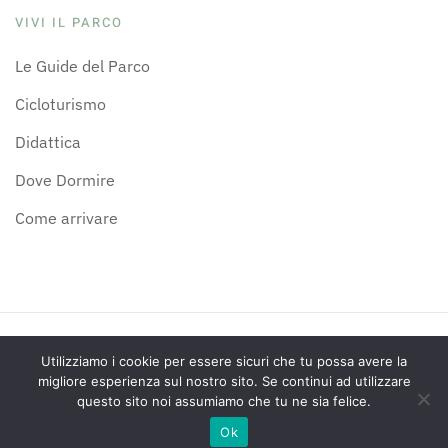
VIVI IL PARCO
Le Guide del Parco
Cicloturismo
Didattica
Dove Dormire
Come arrivare
©
2026
Parco Naturale Gola della Rossa e di Frasassi
Utilizziamo i cookie per essere sicuri che tu possa avere la
migliore esperienza sul nostro sito. Se continui ad utilizzare
questo sito noi assumiamo che tu ne sia felice.
Ok