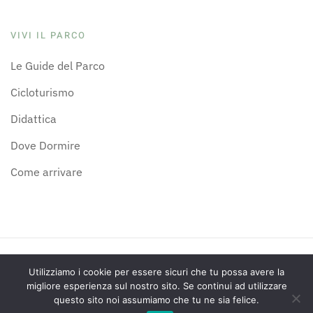
VIVI IL PARCO
Le Guide del Parco
Cicloturismo
Didattica
Dove Dormire
Come arrivare
©
2026
Parco Naturale Gola della Rossa e di Frasassi
Utilizziamo i cookie per essere sicuri che tu possa avere la
migliore esperienza sul nostro sito. Se continui ad utilizzare
questo sito noi assumiamo che tu ne sia felice.