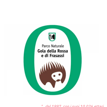
"...dal 1997, con i suoi 10.026 ettari